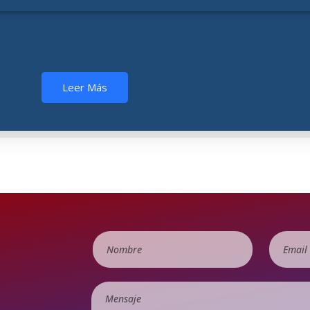
Leer Más
é