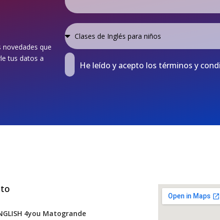
as novedades que
e tus datos a
He leído y acepto los términos y cond
cto
NGLISH 4you Matogrande