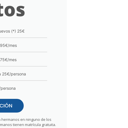
tos
uevos (*) 25€
 95€/mes
 75€/mes
a 25€/persona
/persona
CIÓN
in hermanos en ninguno de los
manos tienen matrícula gratuita.