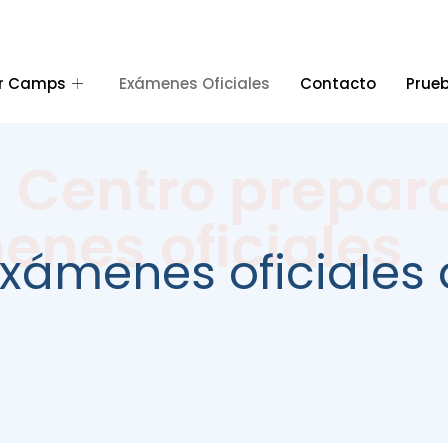
r Camps
Exámenes Oficiales
Contacto
Prueb
 Centro prepar
nes oficiales
xámenes oficiales 