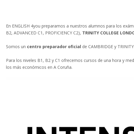
personas
con
discapacidad
visual
En ENGLISH 4you preparamos a nuestros alumnos para los exámen
que
B2, ADVANCED C1, PROFICIENCY C2),
TRINITY COLLEGE LOND
están
usando
Somos un
centro preparador oficial
de CAMBRIDGE y TRINITY
un
lector
Para los niveles B1, B2 y C1 ofrecemos cursos de una hora y med
de
los más económicos en A Coruña.
pantalla;
Presione
Control-
F10
para
abrir
un
menú
de
accesibilidad.