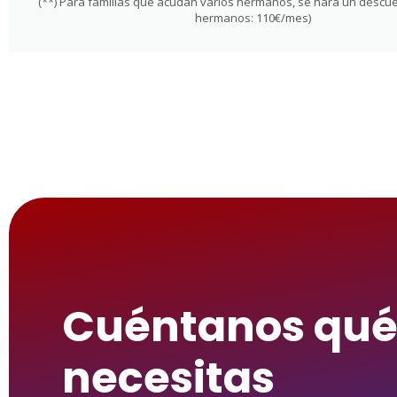
(**) Para familias que acudan varios hermanos, se hará un descue
hermanos: 110€/mes)
Cuéntanos qu
necesitas