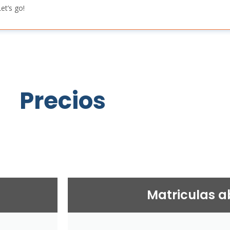
et’s go!
Precios
Matriculas a