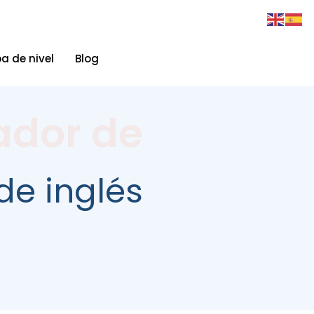
a de nivel
Blog
ador de
de inglés