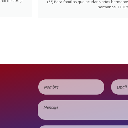
nto de 20€ (2
(**) Para familias que acudan varios hermanos
hermanos: 110€/
é