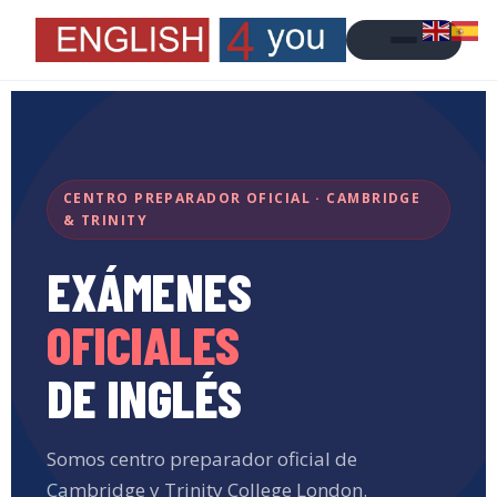
Nota:
este
sitio
web
incluye
un
sistema
de
CENTRO PREPARADOR OFICIAL · CAMBRIDGE
accesibilidad.
& TRINITY
EXÁMENES
OFICIALES
DE INGLÉS
Somos centro preparador oficial de
Cambridge y Trinity College London.