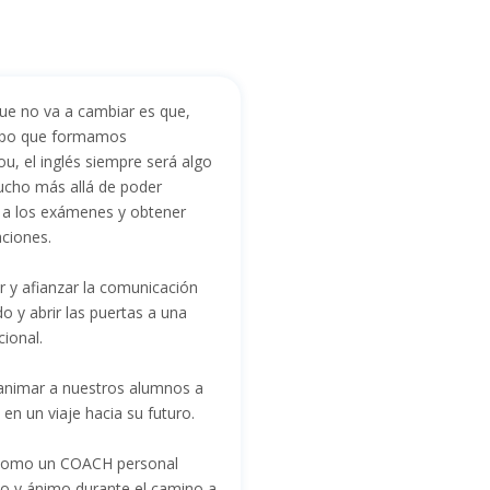
ue no va a cambiar es que,
uipo que formamos
, el inglés siempre será algo
ucho más allá de poder
 a los exámenes y obtener
caciones.
r y afianzar la comunicación
o y abrir las puertas a una
cional.
nimar a nuestros alumnos a
en un viaje hacia su futuro.
como un COACH personal
o y ánimo durante el camino a