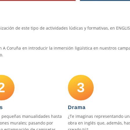
ización de este tipo de actividades lúdicas y formativas, en ENGL
n A Coruña en introducir la inmersión ligüística en nuestros cam
o.
2
3
s
Drama
 pequeñas manualidades hasta
¿Te imaginas representando un
iones murales; pasando por
obra en inglés que, además, ha
 o estampación de camisetas.
creado tú?