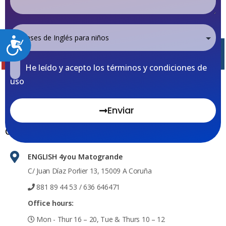
Accesibilidad
He leído y acepto los términos y condiciones de
uso
Llevamos cerca de 20 años cubriendo las necesidades de
enseñanza de inglés para niños y adultos en A Coruña.
Enviar
Contacto
ENGLISH 4you Matogrande
C/ Juan Díaz Porlier 13, 15009 A Coruña
881 89 44 53
/ 636 646471
Office hours:
Mon - Thur 16 – 20, Tue & Thurs 10 – 12