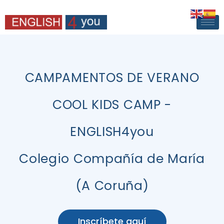
Nota:
este
sitio
web
incluye
un
CAMPAMENTOS DE VERANO
sistema
de
accesibilidad.
COOL KIDS CAMP -
ENGLISH4you
Colegio Compañía de María
(A Coruña)
Inscríbete aquí